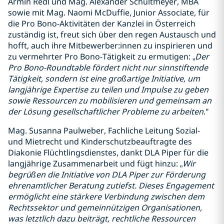
Armin Redl und Mag. Alexander Schultmeyer, MBA
sowie mit Mag. Naomi McDuffie, Junior Associate, für
die Pro Bono-Aktivitäten der Kanzlei in Österreich
zuständig ist, freut sich über den regen Austausch und
hofft, auch ihre Mitbewerber:innen zu inspirieren und
zu vermehrter Pro Bono-Tätigkeit zu ermutigen: „
Der
Pro Bono-Roundtable fördert nicht nur sinnstiftende
Tätigkeit, sondern ist eine großartige Initiative, um
langjährige Expertise zu teilen und Impulse zu geben
sowie Ressourcen zu mobilisieren und gemeinsam an
der Lösung gesellschaftlicher Probleme zu arbeiten
."
Mag. Susanna Paulweber, Fachliche Leitung Sozial-
und Mietrecht und Kinderschutzbeauftragte des
Diakonie Flüchtlingsdienstes, dankt DLA Piper für die
langjährige Zusammenarbeit und fügt hinzu: „
Wir
begrüßen die Initiative von DLA Piper zur Förderung
ehrenamtlicher Beratung zutiefst. Dieses Engagement
ermöglicht eine stärkere Verbindung zwischen dem
Rechtssektor und gemeinnützigen Organisationen,
was letztlich dazu beiträgt, rechtliche Ressourcen