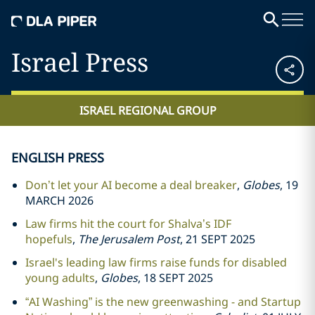
Israel Press
ISRAEL REGIONAL GROUP
ENGLISH PRESS
Don’t let your AI become a deal breaker
,
Globes
, 19
MARCH 2026
Law firms hit the court for Shalva’s IDF
hopefuls
,
The Jerusalem Post
, 21 SEPT 2025
Israel's leading law firms raise funds for disabled
young adults
,
Globes
, 18 SEPT 2025
“AI Washing” is the new greenwashing - and Startup