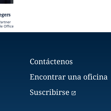
egers
artner
le Office
Contáctenos
Encontrar una oficina
Suscribirse