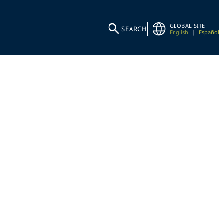
GLOBAL SITE
SEARCH
English
|
Español