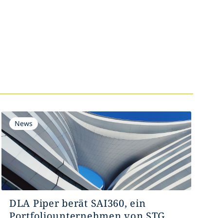
News
DLA Piper berät SAI360, ein
Portfoliounternehmen von STG