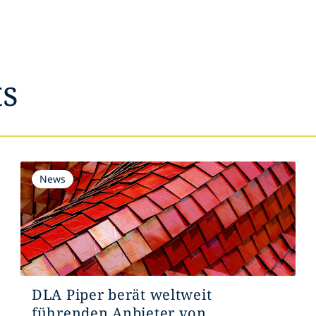
ts
News
DLA Piper berät weltweit
führenden Anbieter von