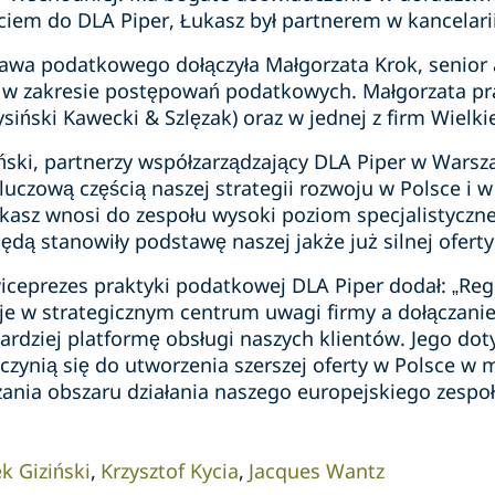
ciem do DLA Piper, Łukasz był partnerem w kancelar
wa podatkowego dołączyła Małgorzata Krok, senior a
 w zakresie postępowań podatkowych. Małgorzata pr
siński Kawecki & Szlęzak) oraz w jednej z firm Wielki
ziński, partnerzy współzarządzający DLA Piper w Warsz
uczową częścią naszej strategii rozwoju w Polsce i w
asz wnosi do zespołu wysoki poziom specjalistyczne
będą stanowiły podstawę naszej jakże już silnej oferty
iceprezes praktyki podatkowej DLA Piper dodał: „Re
je w strategicznym centrum uwagi firmy a dołączani
ardziej platformę obsługi naszych klientów. Jego dot
czynią się do utworzenia szerszej oferty w Polsce w 
zania obszaru działania naszego europejskiego zespoł
ek Giziński
Krzysztof Kycia
Jacques Wantz