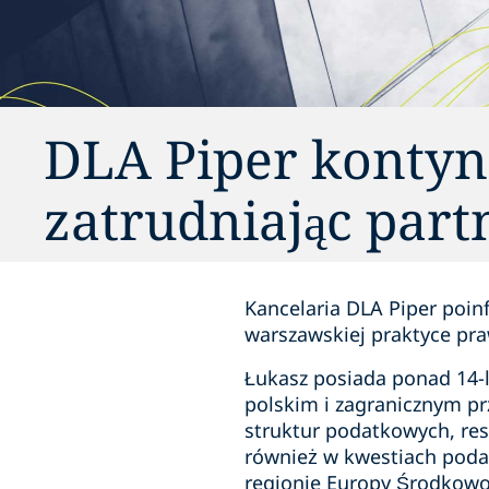
DLA Piper kontyn
zatrudniając part
Kancelaria DLA Piper poi
warszawskiej praktyce pr
Łukasz posiada ponad 14-
polskim i zagranicznym p
struktur podatkowych, rest
również w kwestiach poda
regionie Europy Środkowo