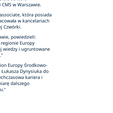
ii CMS w Warszawie.
ssociate, która posiada
acowała w kancelariach
ej Czwórki.
awie, powiedzieli:
 regionie Europy
j wiedzy i ugruntowane
."
gion Europy Środkowo-
e Łukasza Dynysiuka do
ychczasowa kariera i
miarę dalszego
u.”