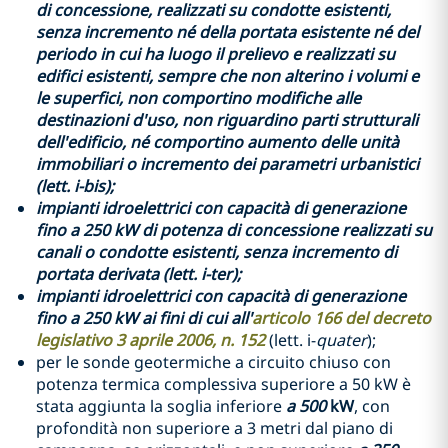
di concessione, realizzati su condotte esistenti,
senza incremento né della portata esistente né del
periodo in cui ha luogo il prelievo e realizzati su
edifici esistenti, sempre che non alterino i volumi e
le superfici, non comportino modifiche alle
destinazioni d'uso, non riguardino parti strutturali
dell'edificio, né comportino aumento delle unità
immobiliari o incremento dei parametri urbanistici
(lett. i-bis);
impianti idroelettrici con capacità di generazione
fino a 250 kW di potenza di concessione realizzati su
canali o condotte esistenti, senza incremento di
portata derivata (lett. i-ter);
impianti idroelettrici con capacità di generazione
fino a 250 kW ai fini di cui all'
articolo 166 del decreto
legislativo 3 aprile 2006, n. 152
(lett. i-
quater
);
per le sonde geotermiche a circuito chiuso con
potenza termica complessiva superiore a 50 kW è
stata aggiunta la soglia inferiore
a 500
kW
, con
profondità non superiore a 3 metri dal piano di