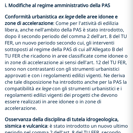
i. Modifiche al regime amministrativo della PAS
Conformità urbanistica
ex lege
delle aree idonee e
zone di accelerazione
: Come per l'attività di edilizia
libera, anche nell'ambito della PAS è stato introdotto,
dopo il secondo periodo del comma 2 dell'art. 8 del TU
FER, un nuovo periodo secondo cui, gli interventi
sottoposti al regime della PAS di cui all'Allegato B del
TU FER che ricadono in aree classificate come idonee o
in zone di accelerazione ai sensi dell'art. 12 del TU FER,
sono non contrastanti con gli strumenti urbanistici
approvati e con i regolamenti edilizi vigenti. Ne deriva
che tale disposizione ha introdotto anche per la PAS la
compatibilità
ex lege
con gli strumenti urbanistici e i
regolamenti edilizi vigenti dei progetti che devono
essere realizzati in aree idonee o in zone di
accelerazione.
Osservanza della disciplina di tutela idrogeologica,
sismica e vulcanica
: è stato introdotto un nuovo ultimo
periodo nel comma 2 dell'art. 8 del TU FER, secondo