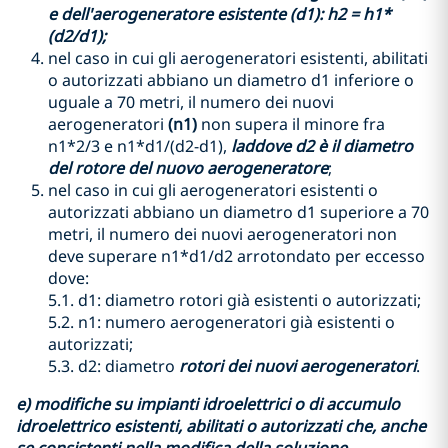
e dell'aerogeneratore esistente (d1): h2 = h1*
(d2/d1);
nel caso in cui gli aerogeneratori esistenti, abilitati
o autorizzati abbiano un diametro d1 inferiore o
uguale a 70 metri, il numero dei nuovi
aerogeneratori
(n1)
non supera il minore fra
n1*2/3 e n1*d1/(d2-d1),
laddove d2 è il diametro
del rotore del nuovo aerogeneratore
;
nel caso in cui gli aerogeneratori esistenti o
autorizzati abbiano un diametro d1 superiore a 70
metri, il numero dei nuovi aerogeneratori non
deve superare n1*d1/d2 arrotondato per eccesso
dove:
5.1. d1: diametro rotori già esistenti o autorizzati;
5.2. n1: numero aerogeneratori già esistenti o
autorizzati;
5.3. d2: diametro
rotori dei nuovi aerogeneratori
.
e) modifiche su impianti idroelettrici o di accumulo
idroelettrico esistenti, abilitati o autorizzati che, anche
se consistenti nella modifica della soluzione