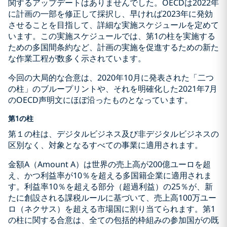
関するアップデートはありませんでした。OECDは2022年
に計画の一部を修正して採択し、早ければ2023年に発効
させることを目指して、詳細な実施スケジュールを定めて
います。この実施スケジュールでは、第1の柱を実施する
ための多国間条約など、計画の実施を促進するための新た
な作業工程が数多く示されています。
今回の大局的な合意は、2020年10月に発表された「二つ
の柱」のブループリントや、それを明確化した2021年7月
のOECD声明文にほぼ沿ったものとなっています。
第1の柱
第１の柱は、デジタルビジネス及び非デジタルビジネスの
区別なく、対象となるすべての事業に適用されます。
金額A（Amount A）は世界の売上高が200億ユーロを超
え、かつ利益率が10％を超える多国籍企業に適用されま
す。利益率10％を超える部分（超過利益）の25％が、新
たに創設される課税ルールに基づいて、売上高100万ユー
ロ（ネクサス）を超える市場国に割り当てられます。第1
の柱に関する合意は、全ての包括的枠組みの参加国がの既