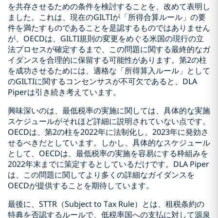
を共存させるための条件を検討することを、改めて表明し
ました。これは、現在のGILTIが「所得合算ルール」の要
件を満たすものであることを是認するものではありません
が、OECDは、GILTI規則の変更をめぐる米国の現行の立
法プロセスが確定するまで、この問題に関する最終的なガ
イダンスを合理的に保留する可能性があります。第2の柱
を成功させるためには、適格な「所得算入ルール」として
のGILTIに関するコンセンサスが不可欠であると、DLA
Piperは引き続き考えています。
興味深いのは、最低税率の実施に関しては、具体的な実施
スケジュールがそれほど詳細に説明されていない点です。
OECDは、第2の柱を2022年に法制化し、2023年に発効さ
せるべきだとしています。しかし、具体的なスケジュール
として、OECDは、最低税率の実施を容易にする枠組みを
2022年末までに策定するとしているだけです。DLA Piper
は、この問題に関してより多くの詳細なガイダンスを
OECDが提供することを期待しています。
最後に、STTR（Subject to Tax Rule）とは、租税条約の
特典を否認するルールで、低税率国への支払に対して源泉