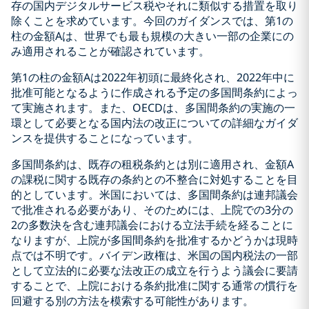
存の国内デジタルサービス税やそれに類似する措置を取り
除くことを求めています。今回のガイダンスでは、第1の
柱の金額Aは、世界でも最も規模の大きい一部の企業にの
み適用されることが確認されています。
第1の柱の金額Aは2022年初頭に最終化され、2022年中に
批准可能となるように作成される予定の多国間条約によっ
て実施されます。また、OECDは、多国間条約の実施の一
環として必要となる国内法の改正についての詳細なガイダ
ンスを提供することになっています。
多国間条約は、既存の租税条約とは別に適用され、金額A
の課税に関する既存の条約との不整合に対処することを目
的としています。米国においては、多国間条約は連邦議会
で批准される必要があり、そのためには、上院での3分の
2の多数決を含む連邦議会における立法手続を経ることに
なりますが、上院が多国間条約を批准するかどうかは現時
点では不明です。バイデン政権は、米国の国内税法の一部
として立法的に必要な法改正の成立を行うよう議会に要請
することで、上院における条約批准に関する通常の慣行を
回避する別の方法を模索する可能性があります。