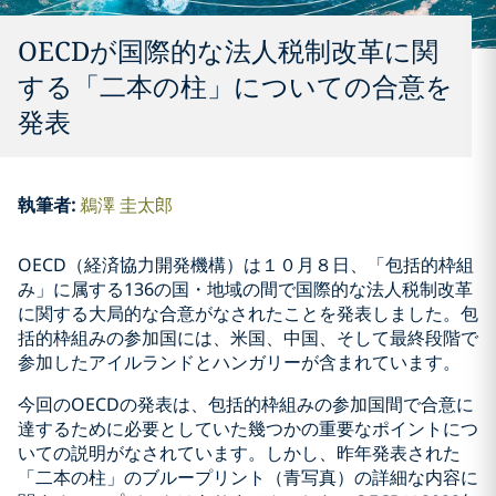
OECDが国際的な法人税制改革に関
する「二本の柱」についての合意を
発表
執筆者
:
鵜澤 圭太郎
OECD（経済協力開発機構）は１０月８日、「包括的枠組
み」に属する136の国・地域の間で国際的な法人税制改革
に関する大局的な合意がなされたことを発表しました。包
括的枠組みの参加国には、米国、中国、そして最終段階で
参加したアイルランドとハンガリーが含まれています。
今回のOECDの発表は、包括的枠組みの参加国間で合意に
達するために必要としていた幾つかの重要なポイントにつ
いての説明がなされています。しかし、昨年発表された
「二本の柱」のブループリント（青写真）の詳細な内容に